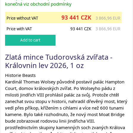
konečná viz obchodní podmínky
93 441 CZK
Price without VAT
3 866,96 EUR
Price with VAT
93 441 CZK
3 866,96 EUR
Zlatá mince Tudorovská zvířata -
Královnin lev 2026, 1 oz
Historie Beasts
Kardinál Thomas Wolsey původně postavil palác Hampton
Court, domov královských zvířat. Po Wolseyho pádu z
milosti Jindřich VIII prohlásil palác za svůj. Protože chtěl
zanechat svou stopu v historii, nahradil dřevěný most, který
vedl přes příkop, křížením s cihlami a více než 600 tunami
kamene. Bylo také rozhodnuto, že nový most Moat Bridge
bude zobrazovat rodovou linii Jindřicha VIII.
prostřednictvím skupiny kamenných soch zvaných Králova