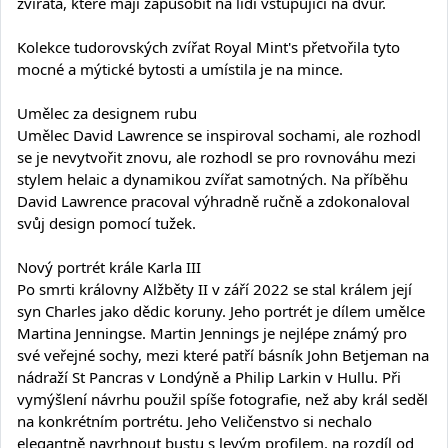
zvířata, které mají zapůsobit na lidi vstupující na dvůr.
Kolekce tudorovských zvířat Royal Mint's přetvořila tyto
mocné a mýtické bytosti a umístila je na mince.
Umělec za designem rubu
Umělec David Lawrence se inspiroval sochami, ale rozhodl
se je nevytvořit znovu, ale rozhodl se pro rovnováhu mezi
stylem helaic a dynamikou zvířat samotných. Na příběhu
David Lawrence pracoval výhradně ručně a zdokonaloval
svůj design pomocí tužek.
Nový portrét krále Karla III
Po smrti královny Alžběty II v září 2022 se stal králem její
syn Charles jako dědic koruny. Jeho portrét je dílem umělce
Martina Jenningse. Martin Jennings je nejlépe známý pro
své veřejné sochy, mezi které patří básník John Betjeman na
nádraží St Pancras v Londýně a Philip Larkin v Hullu. Při
vymýšlení návrhu použil spíše fotografie, než aby král seděl
na konkrétním portrétu. Jeho Veličenstvo si nechalo
elegantně navrhnout bustu s levým profilem, na rozdíl od