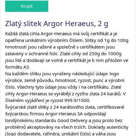
Zlatý slitek Argor Heraeus, 2 g
Každá zlatá cihla Argor-Heraeus má svůj certifikát a je
opatřena unikátním výrobním číslem. Slitky od 1g do 100g
hmotnosti jsou ražené a společně s certifikátem jsou
zataveny v ochranné folii. Zlaté cihly od 250g do 1000g
jsou lité a dodávají se volně a certifikát je k nim přiložen ve
formátu A5.
Na každém slitku jsou vyraženy následující údaje: logo
výrobce, země původu, hmotnost, ryzost, punc a výrobní
číslo. Všechny tyto údaje jsou vždy i na certifikátu. Zlaté
cihly Argor-Heraeus se vyrábějí z ryzího zlata 24 karátů. V
číselném vyjádření je ryzost 999.9/1000.
Švýcarské zlaté slitky z 24 karátového zlata, certifikované
švýcarskou firmou Argor-Heraeus SA odpovídají
londýnskému standardu Good Delivery a jsou proto bez
problémů akceptovány na všech trzích. Doklady autenticity
(logo dodavatele, rafinéra, unikátní čislo) a váha jsou