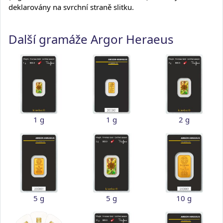
deklarovány na svrchní straně slitku.
Další gramáže Argor Heraeus
1 g
1 g
2 g
5 g
5 g
10 g