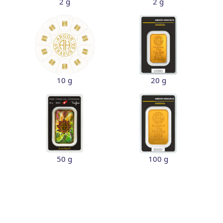
2 g
2 g
10 g
20 g
50 g
100 g