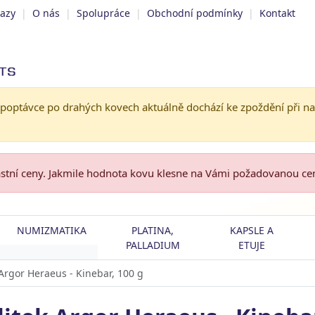
tazy
|
O nás
|
Spolupráce
|
Obchodní podmínky
|
Kontakt
 poptávce po drahých kovech aktuálně dochází ke zpoždění při n
astní ceny. Jakmile hodnota kovu klesne na Vámi požadovanou c
NUMIZMATIKA
PLATINA,
KAPSLE A
PALLADIUM
ETUJE
k Argor Heraeus - Kinebar, 100 g