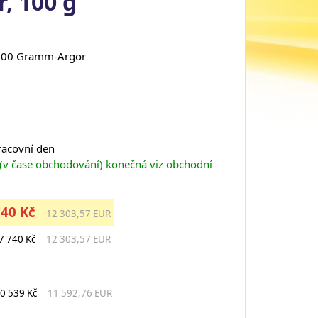
, 100 g
 100 Gramm-Argor
pracovní den
 (v čase obchodování) konečná viz obchodní
740 Kč
12 303,57 EUR
7 740 Kč
12 303,57 EUR
0 539 Kč
11 592,76 EUR