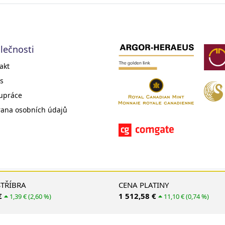
lečnosti
akt
s
upráce
ana osobních údajů
© 2008 - 2026 EMS Gold Investments, s. r. o.
STŘÍBRA
CENA PLATINY
€
1 512,58 €
1,39 € (2,60 %)
11,10 € (0,74 %)