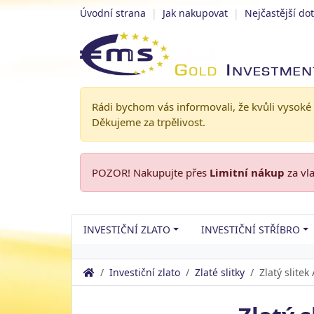
Úvodní strana
|
Jak nakupovat
|
Nejčastější do
Rádi bychom vás informovali, že kvůli vysoké
Děkujeme za trpělivost.
POZOR! Nakupujte přes
Limitní nákup
za vl
INVESTIČNÍ ZLATO
INVESTIČNÍ STŘÍBRO
Investiční zlato
Zlaté slitky
Zlatý slite