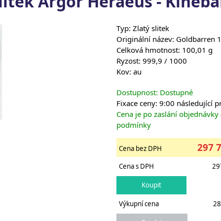
slitek Argor Heraeus - Kinebar
Typ: Zlatý slitek
Originální název: Goldbarren
Celková hmotnost: 100,01 g
Ryzost: 999,9 / 1000
Kov: au
Dostupnost: Dostupné
Fixace ceny: 9:00 následující 
Cena je po zaslání objednávky
podmínky
297 
Cena bez DPH
Cena s DPH
29
Výkupní cena
28