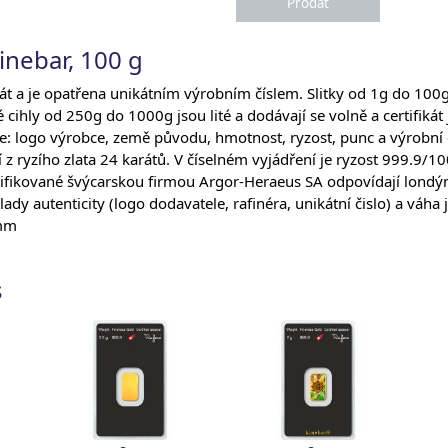
Kinebar, 100 g
kát a je opatřena unikátním výrobním číslem. Slitky od 1g do 100
é cihly od 250g do 1000g jsou lité a dodávají se volně a certifikát
e: logo výrobce, země původu, hmotnost, ryzost, punc a výrobní č
í z ryzího zlata 24 karátů. V číselném vyjádření je ryzost 999.9/10
certifikované švýcarskou firmou Argor-Heraeus SA odpovídají lon
y autenticity (logo dodavatele, rafinéra, unikátní čislo) a váha 
 mm
s