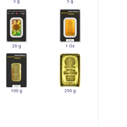
5 g
5 g
20 g
1 Oz
100 g
250 g