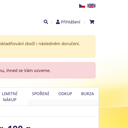
|
Přihlášení
|
askladňování zboží i následném doručení.
enu, ihned se Vám ozveme.
LIMITNÍ
SPOŘENÍ
ODKUP
BURZA
NÁKUP