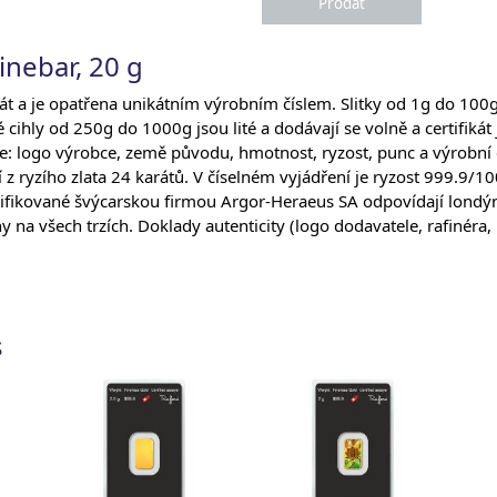
inebar, 20 g
kát a je opatřena unikátním výrobním číslem. Slitky od 1g do 100
é cihly od 250g do 1000g jsou lité a dodávají se volně a certifikát
e: logo výrobce, země původu, hmotnost, ryzost, punc a výrobní č
í z ryzího zlata 24 karátů. V číselném vyjádření je ryzost 999.9/10
certifikované švýcarskou firmou Argor-Heraeus SA odpovídají lon
a všech trzích. Doklady autenticity (logo dodavatele, rafinéra, 
s