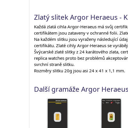
Zlatý slitek Argor Heraeus - K
Každá zlatá cihla Argor-Heraeus má svůj certifi
certifikátem jsou zataveny v ochranné folii. Zlat
Na každém slitku jsou vyraženy následující údaj
certifikátu. Zlaté cihly Argor-Heraeus se vyráběj
Švýcarské zlaté slitky z 24 karátového zlata, 
replica watches
proto bez problémů akceptovány n
svrchní straně slitku.
Rozměry slitku 20g jsou asi 24 x 41 x 1,1 mm.
Další gramáže Argor Heraeu