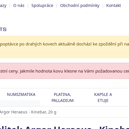
tazy
|
O nás
|
Spolupráce
|
Obchodní podmínky
|
Kontakt
 poptávce po drahých kovech aktuálně dochází ke zpoždění při n
astní ceny. Jakmile hodnota kovu klesne na Vámi požadovanou c
NUMIZMATIKA
PLATINA,
KAPSLE A
PALLADIUM
ETUJE
k Argor Heraeus - Kinebar, 20 g