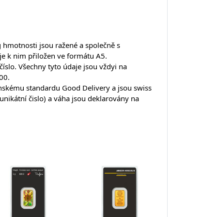
g hmotnosti jsou ražené a společně s
 je k nim přiložen ve formátu A5.
íslo. Všechny tyto údaje jsou vždyi na
00.
dýnskému standardu Good Delivery a jsou
swiss
unikátní čislo) a váha jsou deklarovány na