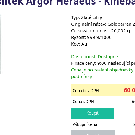
slitek Argor Heraeus - Kineba
Typ: Zlaté cihly
Originální název: Goldbarren
Celková hmotnost: 20,002 g
Ryzost: 999,9/1000
Kov: Au
Dostupnost: Dostupné
Fixace ceny: 9:00 následující 
Cena je po zaslání objednávky
podmínky
60 
Cena bez DPH
Cena s DPH
6
Výkupní cena
5