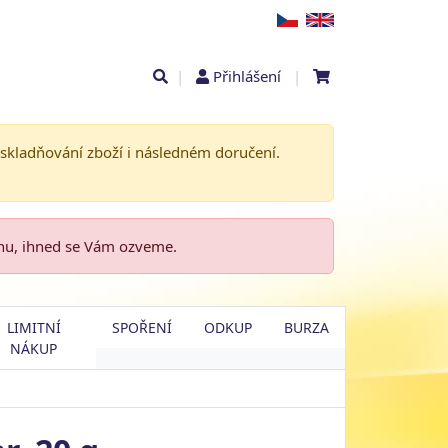
|
Přihlášení
|
askladňování zboží i následném doručení.
enu, ihned se Vám ozveme.
LIMITNÍ
SPOŘENÍ
ODKUP
BURZA
NÁKUP