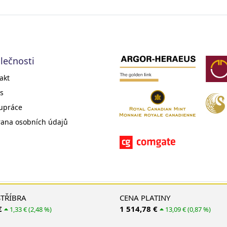
lečnosti
akt
s
upráce
ana osobních údajů
© 2008 - 2026 EMS Gold Investments, s. r. o.
STŘÍBRA
CENA PLATINY
€
1 514,78 €
1,33 € (2,48 %)
13,09 € (0,87 %)