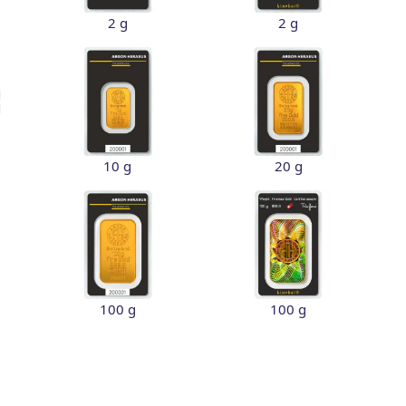
2 g
2 g
10 g
20 g
100 g
100 g