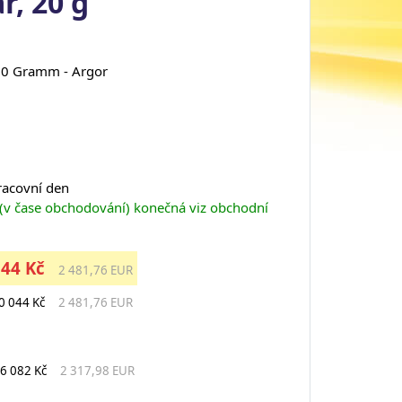
r, 20 g
 20 Gramm - Argor
pracovní den
 (v čase obchodování) konečná viz obchodní
044 Kč
2 481,76 EUR
0 044 Kč
2 481,76 EUR
6 082 Kč
2 317,98 EUR