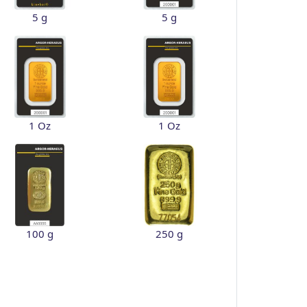
5 g
5 g
1 Oz
1 Oz
100 g
250 g