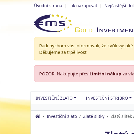
Úvodní strana
|
Jak nakupovat
|
Nejčastější do
Rádi bychom vás informovali, že kvůli vysoké
Děkujeme za trpělivost.
POZOR! Nakupujte přes
Limitní nákup
za vl
INVESTIČNÍ ZLATO
INVESTIČNÍ STŘÍBRO
Investiční zlato
Zlaté slitky
Zlatý slite