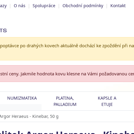
tazy
|
O nás
|
Spolupráce
|
Obchodní podmínky
|
Kontakt
 poptávce po drahých kovech aktuálně dochází ke zpoždění při n
astní ceny. Jakmile hodnota kovu klesne na Vámi požadovanou c
NUMIZMATIKA
PLATINA,
KAPSLE A
PALLADIUM
ETUJE
k Argor Heraeus - Kinebar, 50 g