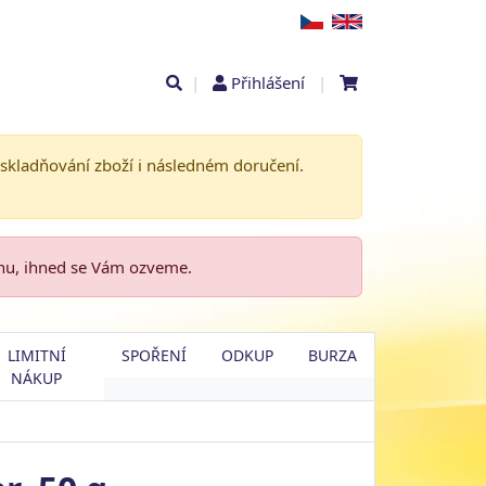
|
Přihlášení
|
askladňování zboží i následném doručení.
enu, ihned se Vám ozveme.
LIMITNÍ
SPOŘENÍ
ODKUP
BURZA
NÁKUP