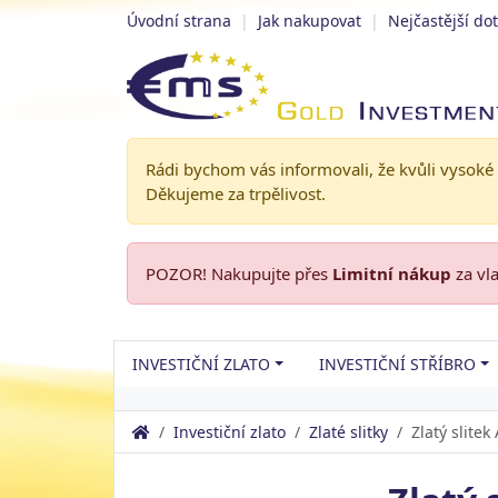
Úvodní strana
|
Jak nakupovat
|
Nejčastější do
Rádi bychom vás informovali, že kvůli vysoké
Děkujeme za trpělivost.
POZOR! Nakupujte přes
Limitní nákup
za vl
INVESTIČNÍ ZLATO
INVESTIČNÍ STŘÍBRO
Investiční zlato
Zlaté slitky
Zlatý slite