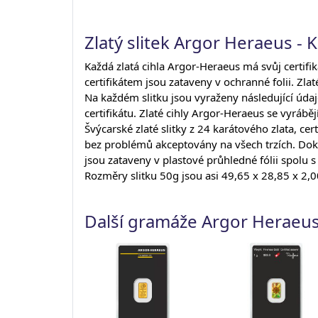
Zlatý slitek Argor Heraeus - K
Každá zlatá cihla Argor-Heraeus má svůj certifi
certifikátem jsou zataveny v ochranné folii. Zlat
Na každém slitku jsou vyraženy následující údaj
certifikátu. Zlaté cihly Argor-Heraeus se vyráběj
Švýcarské zlaté slitky z 24 karátového zlata, 
bez problémů akceptovány na všech trzích. Doklad
jsou zataveny v plastové průhledné fólii spolu s 
Rozměry slitku 50g jsou asi 49,65 x 28,85 x 2
Další gramáže Argor Heraeu