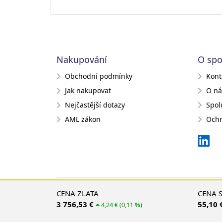
Nakupování
O spo
Obchodní podmínky
Kont
Jak nakupovat
O ná
Nejčastější dotazy
Spol
AML zákon
Ochr
CENA ZLATA
CENA 
3 756,53 €
55,10 
4,24 € (0,11 %)