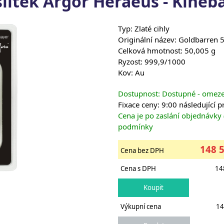
slitek Argor Heraeus - Kineba
Typ: Zlaté cihly
Originální název: Goldbarren
Celková hmotnost: 50,005 g
Ryzost: 999,9/1000
Kov: Au
Dostupnost: Dostupné - omez
Fixace ceny: 9:00 následující 
Cena je po zaslání objednávky
podmínky
148 
Cena bez DPH
Cena s DPH
14
Výkupní cena
14