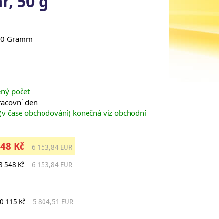
r, 50 g
 50 Gramm
ený počet
pracovní den
 (v čase obchodování) konečná viz obchodní
548 Kč
6 153,84 EUR
8 548 Kč
6 153,84 EUR
0 115 Kč
5 804,51 EUR