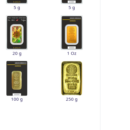
5 g
5 g
20 g
1 Oz
100 g
250 g