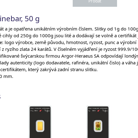
inebar, 50 g
kát a je opatřena unikátním výrobním číslem. Slitky od 1g do 100
é cihly od 250g do 1000g jsou lité a dodávají se volně a certifikát
e: logo výrobce, země původu, hmotnost, ryzost, punc a výrobní č
í z ryzího zlata 24 karátů. V číselném vyjádření je ryzost 999.9/10
certifikované švýcarskou firmou Argor-Heraeus SA odpovídají lon
y autenticity (logo dodavatele, rafinéra, unikátní čislo) a váha j
certifikátem, který zakrývá zadní stranu slitku.
,00 mm.
s