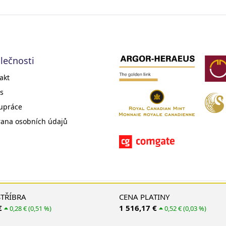
lečnosti
akt
s
upráce
ana osobních údajů
© 2008 - 2026 EMS Gold Investments, s. r. o.
STŘÍBRA
CENA PLATINY
€
1 516,17 €
0,28 € (0,51 %)
0,52 € (0,03 %)