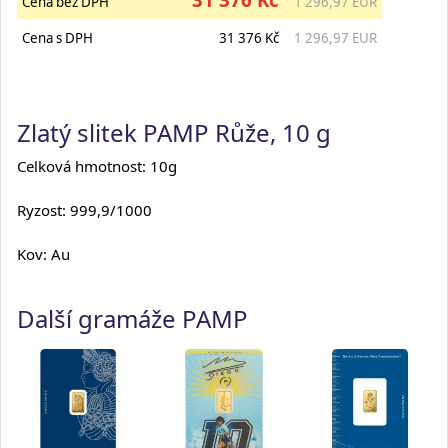
Cena bez DPH
1 296,97 EUR
Cena s DPH
31 376 Kč
1 296,97 EUR
Zlatý slitek PAMP Růže, 10 g
Celková hmotnost: 10g
Ryzost: 999,9/1000
Kov: Au
Další gramáže PAMP