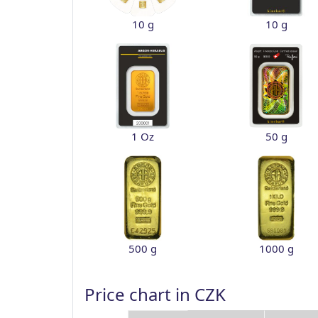
10 g
10 g
1 Oz
50 g
500 g
1000 g
Price chart in CZK