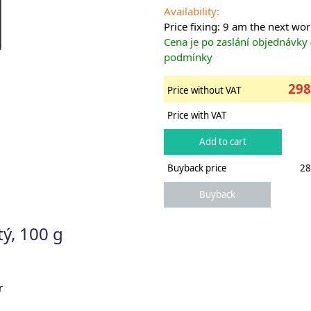
Availability:
Price fixing: 9 am the next wo
Cena je po zaslání objednávky
podmínky
298
Price without VAT
Price with VAT
Buyback price
28
tý, 100 g
r