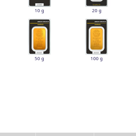
10 g
20 g
50 g
100 g