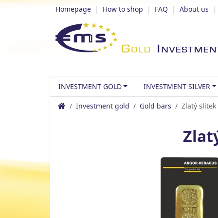
Homepage
|
How to shop
|
FAQ
|
About us
INVESTMENT GOLD
INVESTMENT SILVER
Investment gold
Gold bars
Zlatý slitek
Zlat