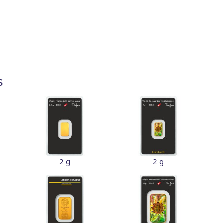
s
2 g
2 g