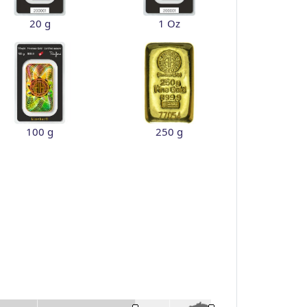
20 g
1 Oz
100 g
250 g