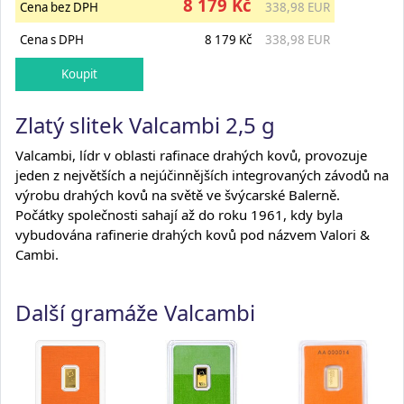
8 179 Kč
Cena bez DPH
338,98 EUR
Cena s DPH
8 179 Kč
338,98 EUR
Zlatý slitek Valcambi 2,5 g
Valcambi, lídr v oblasti rafinace drahých kovů, provozuje
jeden z největších a nejúčinnějších integrovaných závodů na
výrobu drahých kovů na světě ve švýcarské Balerně.
Počátky společnosti sahají až do roku 1961, kdy byla
vybudována rafinerie drahých kovů pod názvem Valori &
Cambi.
Další gramáže Valcambi