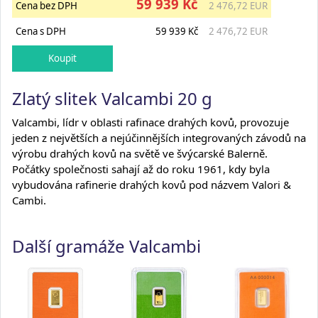
59 939 Kč
Cena bez DPH
2 476,72 EUR
Cena s DPH
59 939 Kč
2 476,72 EUR
Zlatý slitek Valcambi 20 g
Valcambi, lídr v oblasti rafinace drahých kovů, provozuje
jeden z největších a nejúčinnějších integrovaných závodů na
výrobu drahých kovů na světě ve švýcarské Balerně.
Počátky společnosti sahají až do roku 1961, kdy byla
vybudována rafinerie drahých kovů pod názvem Valori &
Cambi.
Další gramáže Valcambi