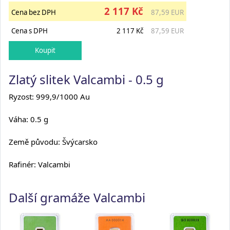
2 117 Kč
Cena bez DPH
87,59 EUR
Cena s DPH
2 117 Kč
87,59 EUR
Zlatý slitek Valcambi - 0.5 g
Ryzost: 999,9/1000 Au
Váha: 0.5 g
Země původu: Švýcarsko
Rafinér: Valcambi
Další gramáže Valcambi