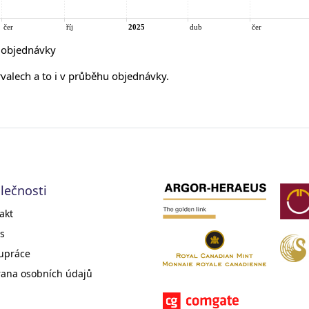
í objednávky
rvalech a to i v průběhu objednávky.
lečnosti
akt
s
upráce
ana osobních údajů