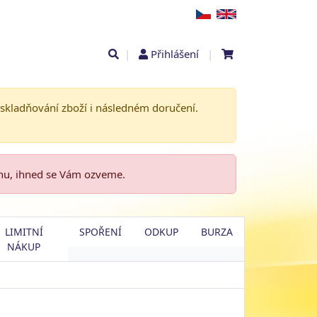
|
Přihlášení
|
askladňování zboží i následném doručení.
enu, ihned se Vám ozveme.
LIMITNÍ
SPOŘENÍ
ODKUP
BURZA
NÁKUP