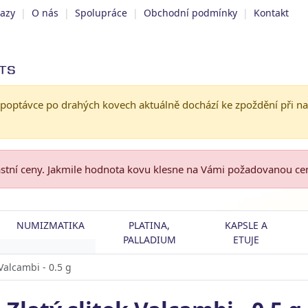
tazy
|
O nás
|
Spolupráce
|
Obchodní podmínky
|
Kontakt
 poptávce po drahých kovech aktuálně dochází ke zpoždění při n
astní ceny. Jakmile hodnota kovu klesne na Vámi požadovanou c
NUMIZMATIKA
PLATINA,
KAPSLE A
PALLADIUM
ETUJE
 Valcambi - 0.5 g