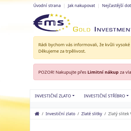
Úvodní strana
|
Jak nakupovat
|
Nejčastější do
Rádi bychom vás informovali, že kvůli vysoké
Děkujeme za trpělivost.
POZOR! Nakupujte přes
Limitní nákup
za vl
INVESTIČNÍ ZLATO
INVESTIČNÍ STŘÍBRO
Investiční zlato
Zlaté slitky
Zlatý slitek