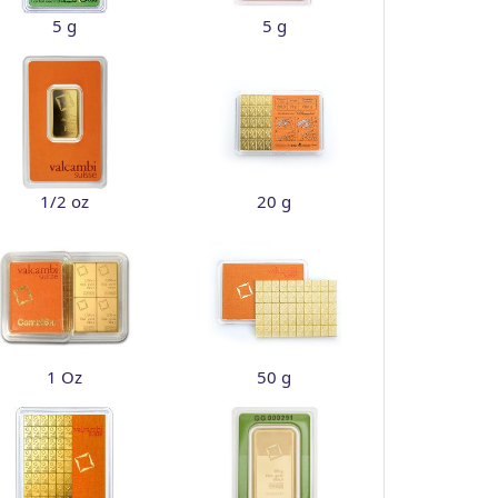
5 g
5 g
1/2 oz
20 g
1 Oz
50 g