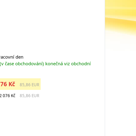
pracovní den
 (v čase obchodování) konečná viz obchodní
076 Kč
85,86 EUR
2 076 Kč
85,86 EUR