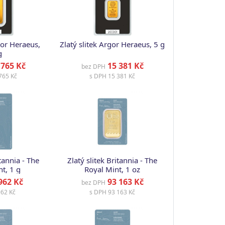
gor Heraeus,
Zlatý slitek Argor Heraeus, 5 g
g
765 Kč
15 381 Kč
bez DPH
765 Kč
s DPH
15 381 Kč
itannia - The
Zlatý slitek Britannia - The
t, 1 g
Royal Mint, 1 oz
962 Kč
93 163 Kč
bez DPH
62 Kč
s DPH
93 163 Kč