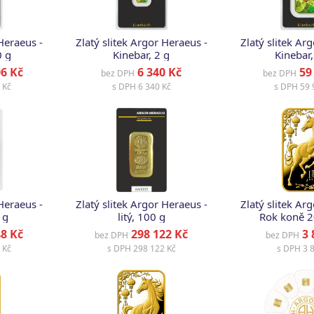
 Heraeus -
Zlatý slitek Argor Heraeus -
Zlatý slitek Ar
0 g
Kinebar, 2 g
Kinebar,
6 Kč
6 340 Kč
59 
bez DPH
bez DPH
 Kč
s DPH
6 340 Kč
s DPH
59 
 Heraeus -
Zlatý slitek Argor Heraeus -
Zlatý slitek Ar
 g
litý, 100 g
Rok koně 2
8 Kč
298 122 Kč
3 
bez DPH
bez DPH
 Kč
s DPH
298 122 Kč
s DPH
3 8