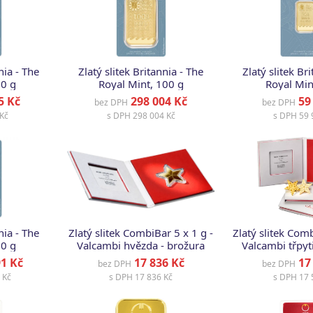
nia - The
Zlatý slitek Britannia - The
Zlatý slitek Br
10 g
Royal Mint, 100 g
Royal Min
5 Kč
298 004 Kč
59 
bez DPH
bez DPH
Kč
s DPH
298 004 Kč
s DPH
59 
nia - The
Zlatý slitek CombiBar 5 x 1 g -
Zlatý slitek Comb
50 g
Valcambi hvězda - brožura
Valcambi třpyt
kníž
1 Kč
17 836 Kč
17 
bez DPH
bez DPH
 Kč
s DPH
17 836 Kč
s DPH
17 