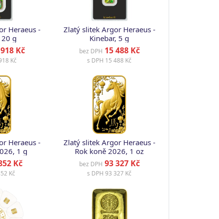
gor Heraeus -
Zlatý slitek Argor Heraeus -
 20 g
Kinebar, 5 g
918 Kč
15 488 Kč
bez DPH
918 Kč
s DPH
15 488 Kč
gor Heraeus -
Zlatý slitek Argor Heraeus -
026, 1 g
Rok koně 2026, 1 oz
852 Kč
93 327 Kč
bez DPH
52 Kč
s DPH
93 327 Kč