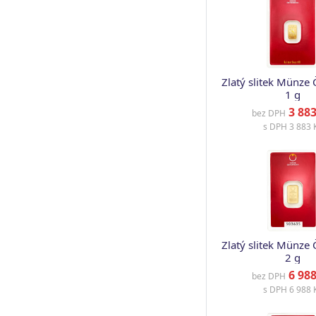
Zlatý slitek Münze 
1 g
3 883
bez DPH
s DPH
3 883 
Zlatý slitek Münze 
2 g
6 988
bez DPH
s DPH
6 988 