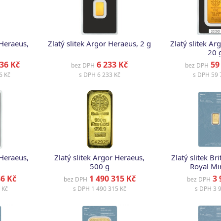
 Heraeus,
Zlatý slitek Argor Heraeus, 2 g
Zlatý slitek Ar
20 
36 Kč
6 233 Kč
59 
bez DPH
bez DPH
6 Kč
s DPH
6 233 Kč
s DPH
59 
 Heraeus,
Zlatý slitek Argor Heraeus,
Zlatý slitek Br
500 g
Royal Min
6 Kč
1 490 315 Kč
3 
bez DPH
bez DPH
 Kč
s DPH
1 490 315 Kč
s DPH
3 9