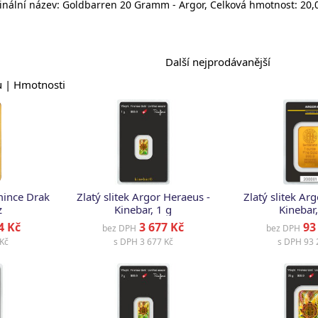
inální název: Goldbarren 20 Gramm - Argor, Celková hmotnost: 20,0
Další nejprodávanější
u |
Hmotnosti
mince Drak
Zlatý slitek Argor Heraeus -
Zlatý slitek Ar
z
Kinebar, 1 g
Kinebar,
4 Kč
3 677 Kč
93 
bez DPH
bez DPH
Kč
s DPH
3 677 Kč
s DPH
93 