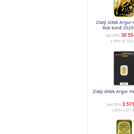
Zlatý slitek Argor
Rok koně 2026
30 55
bez DPH
s DPH
30 554 
Zlatý slitek Argor H
3 571
bez DPH
s DPH
3 571 