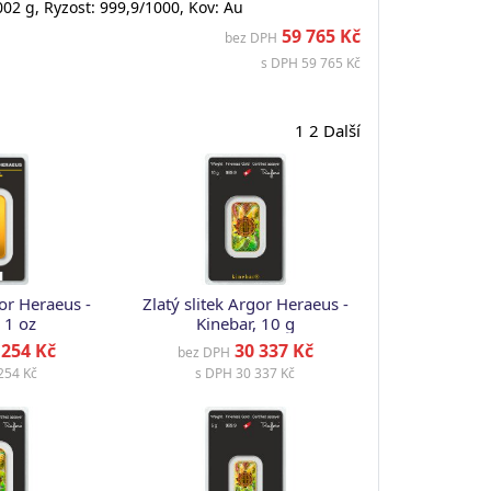
02 g, Ryzost: 999,9/1000, Kov: Au
59 765 Kč
bez DPH
s DPH 59 765 Kč
1
2
Další
gor Heraeus -
Zlatý slitek Argor Heraeus -
 1 oz
Kinebar, 10 g
254 Kč
30 337 Kč
bez DPH
254 Kč
s DPH
30 337 Kč