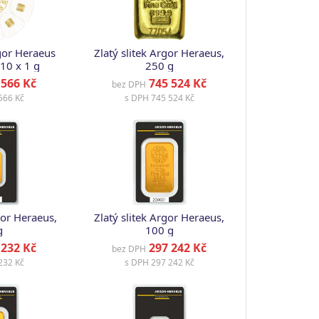
rgor Heraeus
Zlatý slitek Argor Heraeus,
10 x 1 g
250 g
566 Kč
745 524 Kč
bez DPH
566 Kč
s DPH
745 524 Kč
gor Heraeus,
Zlatý slitek Argor Heraeus,
g
100 g
232 Kč
297 242 Kč
bez DPH
232 Kč
s DPH
297 242 Kč