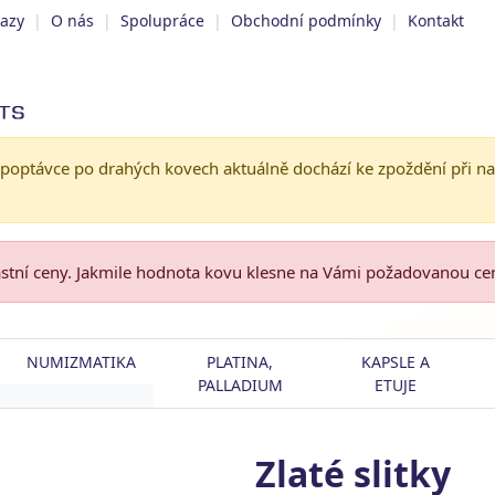
tazy
|
O nás
|
Spolupráce
|
Obchodní podmínky
|
Kontakt
 poptávce po drahých kovech aktuálně dochází ke zpoždění při n
astní ceny. Jakmile hodnota kovu klesne na Vámi požadovanou c
NUMIZMATIKA
PLATINA,
KAPSLE A
PALLADIUM
ETUJE
Zlaté slitky