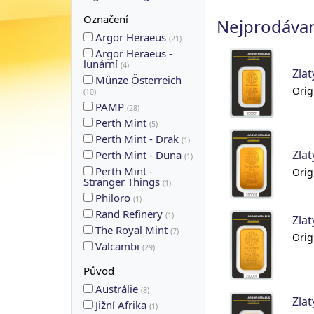
Označení
Nejprodávan
Argor Heraeus
(
21
)
Argor Heraeus -
lunární
(
4
)
Zlat
Münze Österreich
Orig
(
10
)
PAMP
(
28
)
Perth Mint
(
5
)
Perth Mint - Drak
(
1
)
Zlat
Perth Mint - Duna
(
1
)
Perth Mint -
Orig
Stranger Things
(
1
)
Philoro
(
1
)
Rand Refinery
(
1
)
Zlat
The Royal Mint
(
7
)
Orig
Valcambi
(
29
)
Původ
Austrálie
(
8
)
Zlat
Jižní Afrika
(
1
)