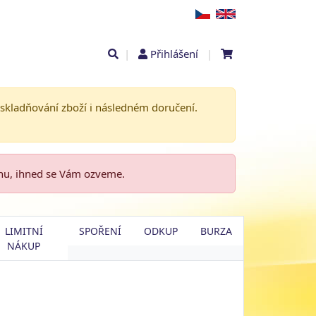
|
Přihlášení
|
askladňování zboží i následném doručení.
enu, ihned se Vám ozveme.
LIMITNÍ
SPOŘENÍ
ODKUP
BURZA
NÁKUP