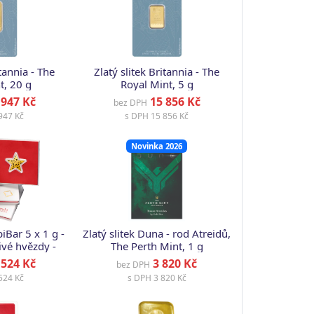
itannia - The
Zlatý slitek Britannia - The
t, 20 g
Royal Mint, 5 g
947 Kč
15 856 Kč
bez DPH
947 Kč
s DPH
15 856 Kč
Novinka 2026
iBar 5 x 1 g -
Zlatý slitek Duna - rod Atreidů,
ivé hvězdy -
The Perth Mint, 1 g
ka
524 Kč
3 820 Kč
bez DPH
524 Kč
s DPH
3 820 Kč