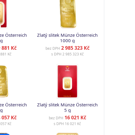
ze Österreich
Zlatý slitek Münze Österreich
 g
1000 g
 881 Kč
2 985 323 Kč
bez DPH
881 Kč
s DPH
2 985 323 Kč
ze Österreich
Zlatý slitek Münze Österreich
 g
5 g
 057 Kč
16 021 Kč
bez DPH
057 Kč
s DPH
16 021 Kč