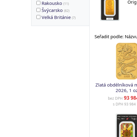
Orig
Rakousko
(
11
)
Švýcarsko
(
82
)
Velká Británie
(
7
)
Seřadit podle: Názv
Zlatá obdélníková 
2026, 1 o
93 98
bez DPH
s DPH
93 984 