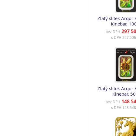
Zlatý slitek Argor
Kinebar, 10
297 50
bez DPH
s DPH
297 506
Zlatý slitek Argor
Kinebar, 50
148 54
bez DPH
s DPH
148 548