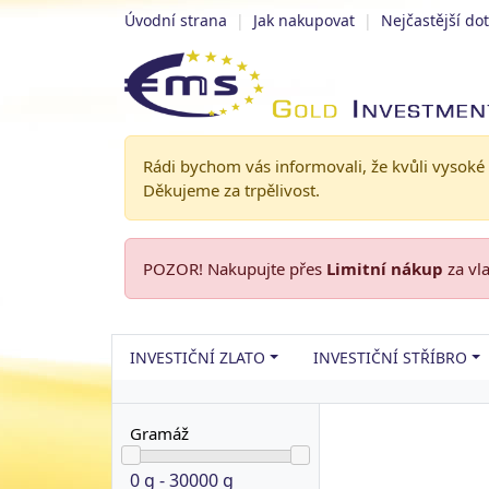
Úvodní strana
|
Jak nakupovat
|
Nejčastější do
Rádi bychom vás informovali, že kvůli vysoké
Děkujeme za trpělivost.
POZOR! Nakupujte přes
Limitní nákup
za vl
INVESTIČNÍ ZLATO
INVESTIČNÍ STŘÍBRO
Gramáž
0 g - 30000 g