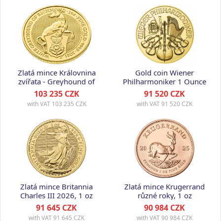
Zlatá mince Královnina
Gold coin Wiener
zvířata - Greyhound of
Philharmoniker 1 Ounce
Richmond (white) 2021,
103 235 CZK
91 520 CZK
1 oz
with VAT
103 235 CZK
with VAT
91 520 CZK
Zlatá mince Britannia
Zlatá mince Krugerrand
Charles III 2026, 1 oz
různé roky, 1 oz
91 645 CZK
90 984 CZK
with VAT
91 645 CZK
with VAT
90 984 CZK