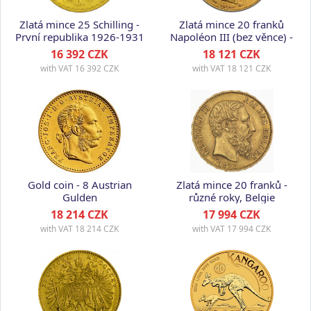
Zlatá mince 25 Schilling -
Zlatá mince 20 franků
První republika 1926-1931
Napoléon III (bez věnce) -
různé roky, Francie
16 392 CZK
18 121 CZK
with VAT
16 392 CZK
with VAT
18 121 CZK
Gold coin - 8 Austrian
Zlatá mince 20 franků -
Gulden
různé roky, Belgie
18 214 CZK
17 994 CZK
with VAT
18 214 CZK
with VAT
17 994 CZK