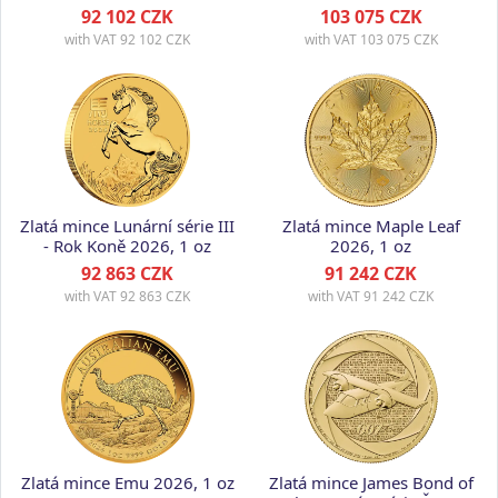
2019, 1 oz
92 102 CZK
103 075 CZK
with VAT
92 102 CZK
with VAT
103 075 CZK
Zlatá mince Lunární série III
Zlatá mince Maple Leaf
- Rok Koně 2026, 1 oz
2026, 1 oz
92 863 CZK
91 242 CZK
with VAT
92 863 CZK
with VAT
91 242 CZK
Zlatá mince Emu 2026, 1 oz
Zlatá mince James Bond of