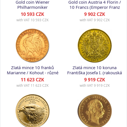
Gold coin Wiener
Gold coin Austria 4 Florin /
Philharmoniker
10 Francs (Emperor Franz
1/10 Ounce, 2026
Joseph I)
10 593 CZK
9 902 CZK
with VAT
10 593 CZK
with VAT
9 902 CZK
Zlatá mince 10 franků
Zlatá mince 10 koruna
Marianne / Kohout - různé
Františka Josefa I. (rakouská
roky, Francie
ražba)
11 623 CZK
9 919 CZK
with VAT
11 623 CZK
with VAT
9 919 CZK