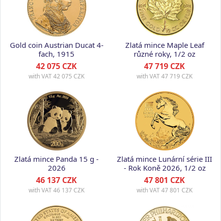
Gold coin Austrian Ducat 4-
Zlatá mince Maple Leaf
fach, 1915
různé roky, 1/2 oz
42 075 CZK
47 719 CZK
with VAT
42 075 CZK
with VAT
47 719 CZK
Zlatá mince Panda 15 g -
Zlatá mince Lunární série III
2026
- Rok Koně 2026, 1/2 oz
46 137 CZK
47 801 CZK
with VAT
46 137 CZK
with VAT
47 801 CZK