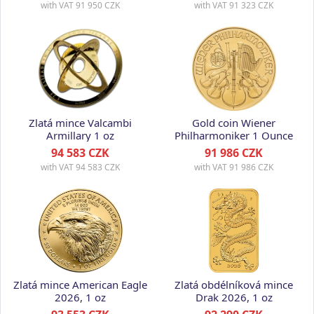
with VAT
91 950 CZK
with VAT
91 323 CZK
Zlatá mince Valcambi
Gold coin Wiener
Armillary 1 oz
Philharmoniker 1 Ounce
ATS
94 583 CZK
91 986 CZK
with VAT
94 583 CZK
with VAT
91 986 CZK
Zlatá mince American Eagle
Zlatá obdélníková mince
2026, 1 oz
Drak 2026, 1 oz