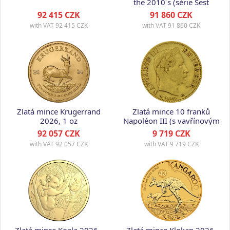
the 2010´s (série Šest
dekád), 1 oz
92 415 CZK
91 860 CZK
with VAT
92 415 CZK
with VAT
91 860 CZK
Zlatá mince Krugerrand
Zlatá mince 10 franků
2026, 1 oz
Napoléon III (s vavřínovým
věncem) - různé roky,
92 057 CZK
9 719 CZK
Francie,
with VAT
92 057 CZK
with VAT
9 719 CZK