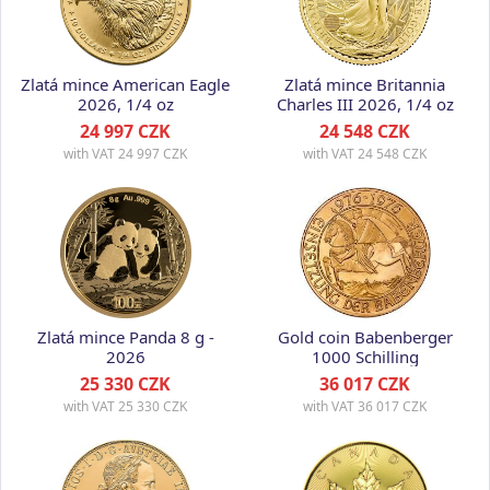
Zlatá mince American Eagle
Zlatá mince Britannia
2026, 1/4 oz
Charles III 2026, 1/4 oz
24 997 CZK
24 548 CZK
with VAT
24 997 CZK
with VAT
24 548 CZK
Zlatá mince Panda 8 g -
Gold coin Babenberger
2026
1000 Schilling
25 330 CZK
36 017 CZK
with VAT
25 330 CZK
with VAT
36 017 CZK