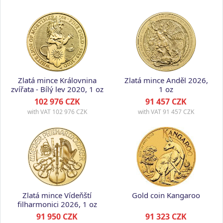
Zlatá mince Královnina
Zlatá mince Anděl 2026,
zvířata - Bílý lev 2020, 1 oz
1 oz
102 976 CZK
91 457 CZK
with VAT
102 976 CZK
with VAT
91 457 CZK
Zlatá mince Vídeňští
Gold coin Kangaroo
filharmonici 2026, 1 oz
91 950 CZK
91 323 CZK