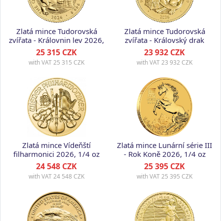
Zlatá mince Tudorovská
Zlatá mince Tudorovská
zvířata - Královnin lev 2026,
zvířata - Královský drak
1/4 oz
2026, 1/4 oz
25 315 CZK
23 932 CZK
with VAT
25 315 CZK
with VAT
23 932 CZK
Zlatá mince Vídeňští
Zlatá mince Lunární série III
filharmonici 2026, 1/4 oz
- Rok Koně 2026, 1/4 oz
24 548 CZK
25 395 CZK
with VAT
24 548 CZK
with VAT
25 395 CZK